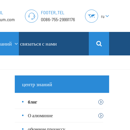
IL
FOOTER_TEL
ru
lum.com
0086-755-29991176
наний
связаться с нами
центр знаний
блог
О алюминие
обучение процессу