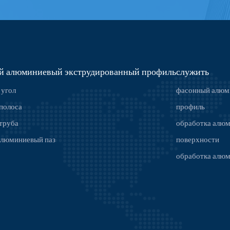
й алюминиевый экструдированный профиль
служить
 угол
фасонный алюм
полоса
профиль
труба
обработка алю
 алюминиевый паз
поверхности
обработка алю