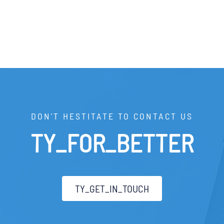
DON'T HESTITATE TO CONTACT US
TY_FOR_BETTER
TY_GET_IN_TOUCH