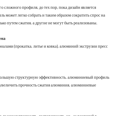
о сложного профиля, до тех пор, пока дизайн является
 может легко собрать и таким образом сократить спрос на
ко путем сжатия, а другие не могут быть реализованы.
рма
алами (прокатка, литье и ковка), алюминий экструзии пресс
большую структурную эффективность. алюминиевый профиль
мо увеличить прочность сжатия алюминия, алюминиевые
высокая прочность, долговечность. из - за различий в