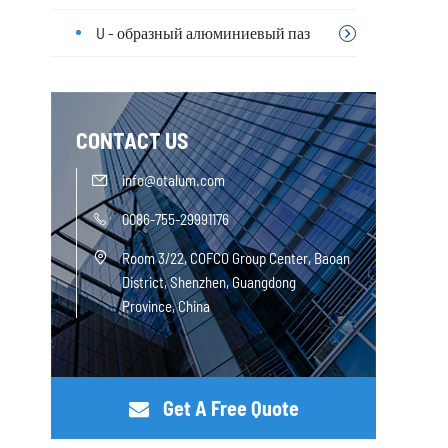
U - образный алюминиевый паз
CONTACT US
info@otalum.com

0086-755-29991176

Room 3/22, COFCO Group Center, Baoan

District, Shenzhen, Guangdong
Province, China
Get A Free Quote