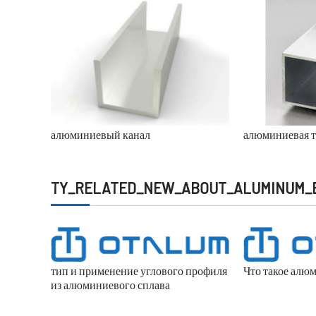
алюминиевый канал
алюминиевая т
TY_RELATED_NEW_ABOUT_ALUMINUM_
тип и применение углового профиля
Что такое алю
из алюминиевого сплава